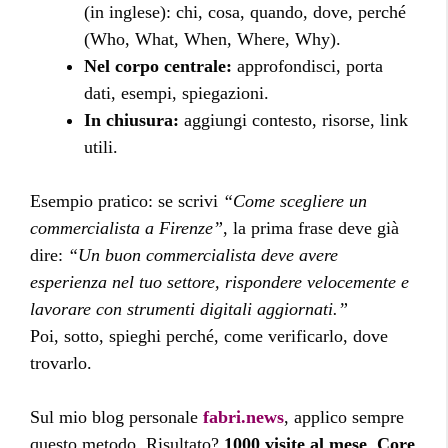
(in inglese): chi, cosa, quando, dove, perché
(Who, What, When, Where, Why).
Nel corpo centrale:
approfondisci, porta
dati, esempi, spiegazioni.
In chiusura:
aggiungi contesto, risorse, link
utili.
Esempio pratico: se scrivi
“Come scegliere un
commercialista a Firenze”
, la prima frase deve già
dire:
“Un buon commercialista deve avere
esperienza nel tuo settore, rispondere velocemente e
lavorare con strumenti digitali aggiornati.”
Poi, sotto, spieghi perché, come verificarlo, dove
trovarlo.
Sul mio blog personale
fabri.news
, applico sempre
questo metodo. Risultato?
1000 visite al mese
,
Core