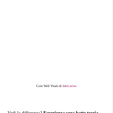
Core Web Vitals di
fabri.news
Vedi la differenza?
Esperienza vera batte teoria