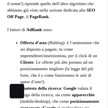
il nome!) riprende quello dell’altro algoritmo che
abbiamo già visto nella sezione dedicata alla
SEO
Off Page
, il
PageRank
.
I fattori di
AdRank
sono:
Offerta d’asta
(
Bidding
): è l’ammontare che
sei disposto a pagare, tu come
imprenditore/inserzionista, per il click di un
Cliente
. Le offerte più alte portano ad un
posizionamento migliore (la legge del più
forte, che è e come funzionano le aste di
opere d’arte!).
Contesto della ricerca
:
Google
valuta il
luogo della ricerca, sia come
apparecchio
(mobile/desktop), che come
posizionamento
geotaggato
(
Google
ci geolocalizza sia