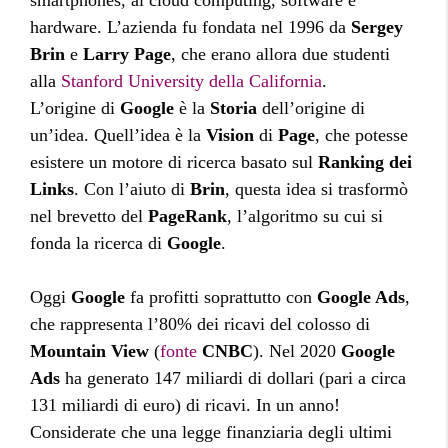
smartphones, al cloud computing, software e
hardware. L’azienda fu fondata nel 1996 da
Sergey
Brin
e
Larry Page
, che erano allora due studenti
alla
Stanford University della California
.
L’origine di
Google
è la
Storia
dell’origine di
un’idea. Quell’idea è la
Vision
di
Page
, che potesse
esistere un motore di ricerca basato sul
Ranking dei
Links
. Con l’aiuto di
Brin
, questa idea si trasformò
nel brevetto del
PageRank
, l’algoritmo su cui si
fonda la ricerca di
Google
.
Oggi
Google
fa profitti soprattutto con
Google Ads
,
che rappresenta l’80% dei ricavi del colosso di
Mountain View
(
fonte
CNBC
). Nel 2020
Google
Ads
ha generato 147 miliardi di dollari (pari a circa
131 miliardi di euro) di ricavi. In un anno!
Considerate che una legge finanziaria degli ultimi