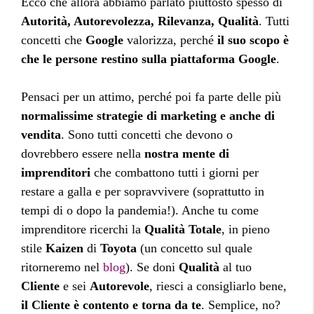
Ecco che allora abbiamo parlato piuttosto spesso di
Autorità, Autorevolezza, Rilevanza, Qualità
. Tutti
concetti che
Google
valorizza, perché
il suo scopo è
che le persone restino sulla piattaforma Google
.
Pensaci per un attimo, perché poi fa parte delle più
normalissime strategie di marketing e anche di
vendita
. Sono tutti concetti che devono o
dovrebbero essere nella
nostra mente di
imprenditori
che combattono tutti i giorni per
restare a galla e per sopravvivere (soprattutto in
tempi di o dopo la pandemia!). Anche tu come
imprenditore ricerchi la
Qualità Totale
, in pieno
stile
Kaizen
di
Toyota
(un concetto sul quale
ritorneremo nel
blog
). Se doni
Qualità
al tuo
Cliente
e sei
Autorevole
, riesci a consigliarlo bene,
il Cliente è contento e torna da te
. Semplice, no?