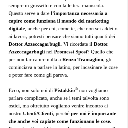
sempre in grassetto e con la lettera maiuscola.
Questo serve a dare
l’importanza necessaria a
capire come funziona il mondo del marketing
digitale
, anche per chi, come te, che non sei addetto
ai lavori, potresti pensare che siamo tutti quanti dei
Dottor Azzeccagarbugli
. Vi ricordate il
Dottor
Azzeccagarbugli
nei
Promessi Sposi
? Quello che
per non far capire nulla a
Renzo Tramaglino
, gli
cominciava a parlare in latino, per incasinare le cose
e poter fare come gli pareva.
®
Ecco, non solo noi di
Pistakkio
non vogliamo
parlare complicato, anche se i temi talvolta sono
ostici, ma oltretutto vogliamo venire incontro ai
nostru
Utenti/Clienti
, perché
per noi è importante
che anche voi capiate come funzionano le cose
.