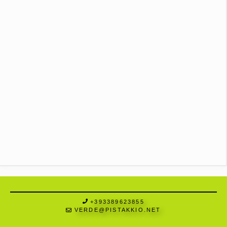
+393389623855
VERDE@PISTAKKIO.NET