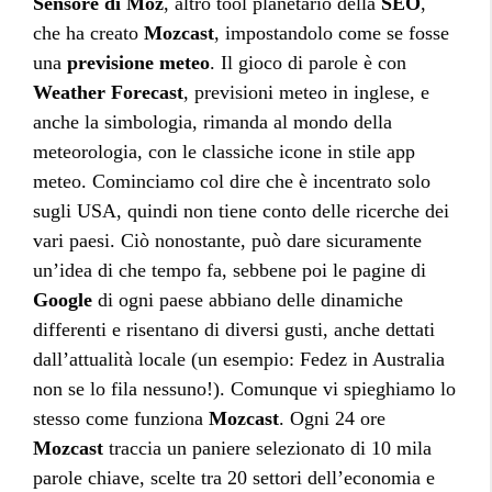
Sensore di Moz
, altro tool planetario della
SEO
,
che ha creato
Mozcast
, impostandolo come se fosse
una
previsione meteo
. Il gioco di parole è con
Weather Forecast
, previsioni meteo in inglese, e
anche la simbologia, rimanda al mondo della
meteorologia, con le classiche icone in stile app
meteo. Cominciamo col dire che è incentrato solo
sugli USA, quindi non tiene conto delle ricerche dei
vari paesi. Ciò nonostante, può dare sicuramente
un’idea di che tempo fa, sebbene poi le pagine di
Google
di ogni paese abbiano delle dinamiche
differenti e risentano di diversi gusti, anche dettati
dall’attualità locale (un esempio: Fedez in Australia
non se lo fila nessuno!). Comunque vi spieghiamo lo
stesso come funziona
Mozcast
. Ogni 24 ore
Mozcast
traccia un paniere selezionato di 10 mila
parole chiave, scelte tra 20 settori dell’economia e