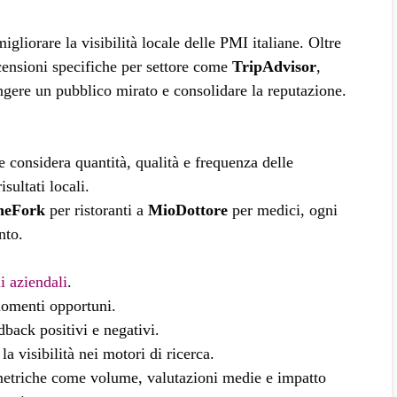
gliorare la visibilità locale delle PMI italiane. Oltre
ecensioni specifiche per settore come
TripAdvisor
,
gere un pubblico mirato e consolidare la reputazione.
e considera quantità, qualità e frequenza delle
sultati locali.
heFork
per ristoranti a
MioDottore
per medici, ogni
nto.
li aziendali
.
omenti opportuni.
back positivi e negativi.
la visibilità nei motori di ricerca.
metriche come volume, valutazioni medie e impatto