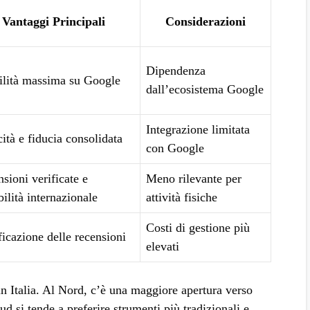
Vantaggi Principali
Considerazioni
Dipendenza
ilità massima su Google
dall’ecosistema Google
Integrazione limitata
cità e fiducia consolidata
con Google
sioni verificate e
Meno rilevante per
bilità internazionale
attività fisiche
Costi di gestione più
ficazione delle recensioni
elevati
 in Italia. Al Nord, c’è una maggiore apertura verso
ud si tende a preferire strumenti più tradizionali e