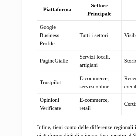
Settore
Piattaforma
Principale
Google
Business
Tutti i settori
Visib
Profile
Servizi locali,
PagineGialle
Stori
artigiani
E-commerce,
Recen
Trustpilot
servizi online
credi
Opinioni
E-commerce,
Certi
Verificate
retail
Infine, tieni conto delle differenze regionali
piattaforme digitali e innovative, mentre al S