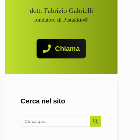
dott. Fabrizio Gabrielli
fondatore di Pistakkio®
Chiama
Cerca nel sito
Search Button
Search
for: