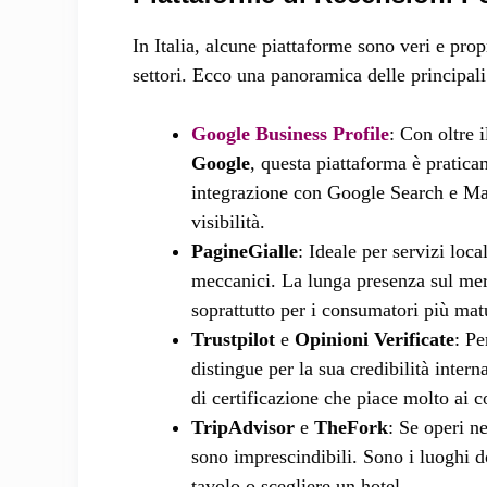
In Italia, alcune piattaforme sono veri e prop
settori. Ecco una panoramica delle principali
Google Business Profile
: Con oltre 
Google
, questa piattaforma è pratica
integrazione con Google Search e Map
visibilità.
PagineGialle
: Ideale per servizi local
meccanici. La lunga presenza sul merc
soprattutto per i consumatori più mat
Trustpilot
e
Opinioni Verificate
: Pe
distingue per la sua credibilità inter
di certificazione che piace molto ai c
TripAdvisor
e
TheFork
: Se operi n
sono imprescindibili. Sono i luoghi d
tavolo o scegliere un hotel.