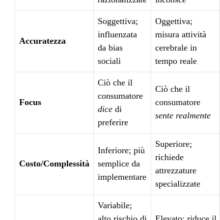
Soggettiva;
Oggettiva;
influenzata
misura attività
Accuratezza
da bias
cerebrale in
sociali
tempo reale
Ciò che il
Ciò che il
consumatore
Focus
consumatore
dice
di
sente realmente
preferire
Superiore;
Inferiore; più
richiede
Costo/Complessità
semplice da
attrezzature
implementare
specializzate
Variabile;
alto rischio di
Elevato; riduce il