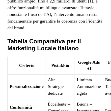
pubblico ampio, fino a 2,9 miliardi di utenti [1], e
offre funzionalità multilingue avanzate. Tuttavia,
nonostante l’uso dell’AI, l’intervento umano resta
fondamentale per garantire la coerenza con l’identità
del brand.
Tabella Comparativa per il
Marketing Locale Italiano
Google Ads
F
Criterio
Pistakkio
AI
Alta –
Limitata –
Bu
Personalizzazione
Strategie
Automazione
Tar
dedicate
rigida
ava
Eccellente –
Buona –
Conformità
Consulenza
Integrazione
Pro