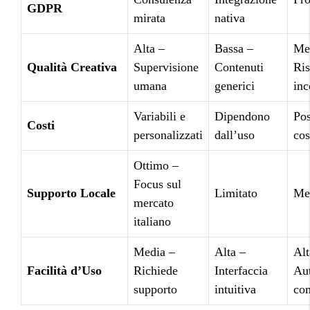
GDPR
mirata
nativa
Alta –
Bassa –
Me
Qualità Creativa
Supervisione
Contenuti
Ris
umana
generici
inc
Variabili e
Dipendono
Pos
Costi
personalizzati
dall’uso
cos
Ottimo –
Focus sul
Supporto Locale
Limitato
Me
mercato
italiano
Media –
Alta –
Alt
Facilità d’Uso
Richiede
Interfaccia
Au
supporto
intuitiva
co