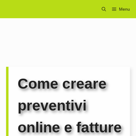
Vai
Menu
al
contenuto
Come creare
preventivi
online e fatture