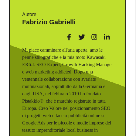
Autore
Fabrizio Gabrielli
Mi piace camminare all'aria aperta, amo le
penne stilografiche e la mia moto Kawasaki
ER6-f. SEO Expert, Growth Hacking Manager
e web marketing addicted. Dopo una
ventennale collaborazione con svariate
multinazionali, soprattutto dalla Germania e
dagli USA, nel febbraio 2019 ho fondato
Pistakkio®, che è marchio registrato in tutta
Europa. Creo Valore nel posizionamento SEO
di progetti web e faccio pubblicità online su
Google Ads per le piccole e medie imprese del
tessuto imprenditoriale local business in