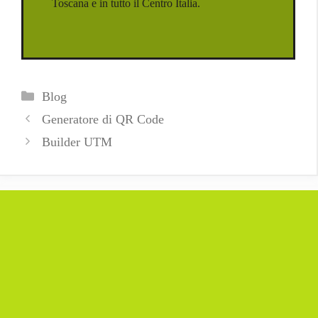
Toscana e in tutto il Centro Italia.
Categorie
Blog
Generatore di QR Code
Builder UTM