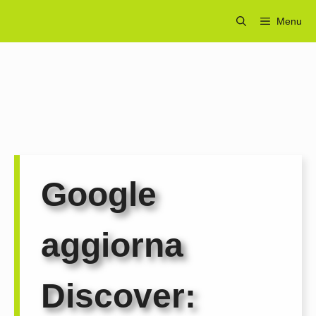
Vai
Menu
al
contenuto
Google
aggiorna
Discover: