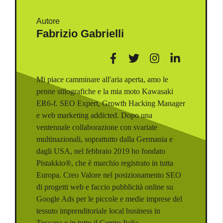
Autore
Fabrizio Gabrielli
Mi piace camminare all'aria aperta, amo le
penne stilografiche e la mia moto Kawasaki
ER6-f. SEO Expert, Growth Hacking Manager
e web marketing addicted. Dopo una
ventennale collaborazione con svariate
multinazionali, soprattutto dalla Germania e
dagli USA, nel febbraio 2019 ho fondato
Pistakkio®, che è marchio registrato in tutta
Europa. Creo Valore nel posizionamento SEO
di progetti web e faccio pubblicità online su
Google Ads per le piccole e medie imprese del
tessuto imprenditoriale local business in
Toscana e in tutto il Centro Italia.