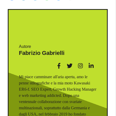
Autore
Fabrizio Gabrielli
Mi piace camminare all'aria aperta, amo le
penne stilografiche e la mia moto Kawasaki
ER6-f. SEO Expert, Growth Hacking Manager
e web marketing addicted. Dopo una
ventennale collaborazione con svariate
multinazionali, soprattutto dalla Germania e
dagli USA, nel febbraio 2019 ho fondato