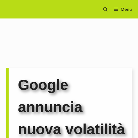
Vai
Menu
al
contenuto
Google
annuncia
nuova volatilità