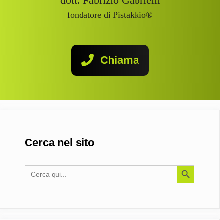
dott. Fabrizio Gabrielli
fondatore di Pistakkio®
Chiama
Cerca nel sito
Search Button
Search
for: