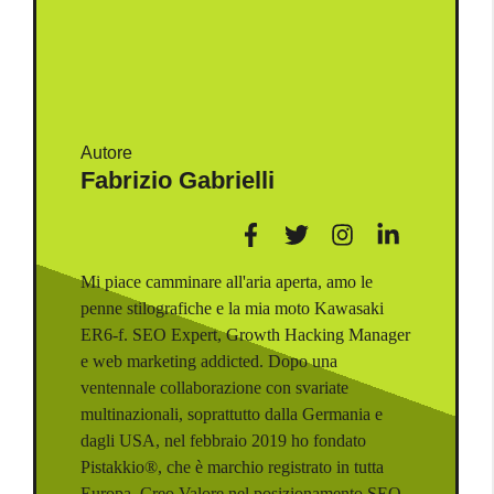
Autore
Fabrizio Gabrielli
Mi piace camminare all'aria aperta, amo le
penne stilografiche e la mia moto Kawasaki
ER6-f. SEO Expert, Growth Hacking Manager
e web marketing addicted. Dopo una
ventennale collaborazione con svariate
multinazionali, soprattutto dalla Germania e
dagli USA, nel febbraio 2019 ho fondato
Pistakkio®, che è marchio registrato in tutta
Europa. Creo Valore nel posizionamento SEO