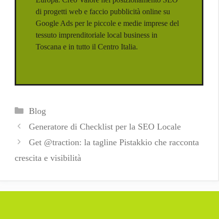
di progetti web e faccio pubblicità online su
Google Ads per le piccole e medie imprese del
tessuto imprenditoriale local business in
Toscana e in tutto il Centro Italia.
Categorie
Blog
Generatore di Checklist per la SEO Locale
Get @traction: la tagline Pistakkio che racconta
crescita e visibilità