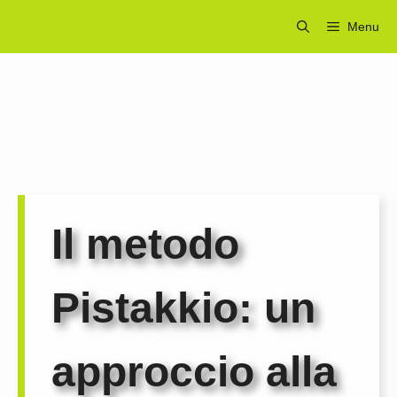
Vai
Menu
al
contenuto
Il metodo
Pistakkio: un
approccio alla