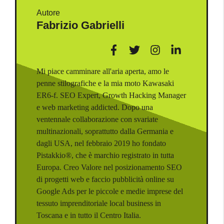
Autore
Fabrizio Gabrielli
Mi piace camminare all'aria aperta, amo le
penne stilografiche e la mia moto Kawasaki
ER6-f. SEO Expert, Growth Hacking Manager
e web marketing addicted. Dopo una
ventennale collaborazione con svariate
multinazionali, soprattutto dalla Germania e
dagli USA, nel febbraio 2019 ho fondato
Pistakkio®, che è marchio registrato in tutta
Europa. Creo Valore nel posizionamento SEO
di progetti web e faccio pubblicità online su
Google Ads per le piccole e medie imprese del
tessuto imprenditoriale local business in
Toscana e in tutto il Centro Italia.