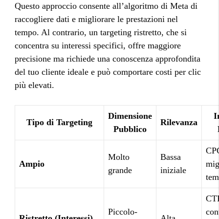
Questo approccio consente all’algoritmo di Meta di
raccogliere dati e migliorare le prestazioni nel
tempo. Al contrario, un targeting ristretto, che si
concentra su interessi specifici, offre maggiore
precisione ma richiede una conoscenza approfondita
del tuo cliente ideale e può comportare costi per clic
più elevati.
Dimensione
I
Tipo di Targeting
Rilevanza
Pubblico
CPC
Molto
Bassa
Ampio
mig
grande
iniziale
tem
CT
Piccolo-
con
Ristretto (Interessi)
Alta