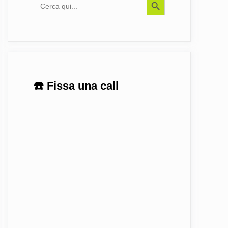
Search
for:
☎️ Fissa una call