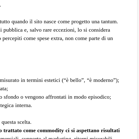
.
tutto quando il sito nasce come progetto una tantum.
 si pubblica e, salvo rare eccezioni, lo si considera
o percepiti come spese extra, non come parte di un
misurato in termini estetici (“è bello”, “è moderno”);
ata;
lo sfondo o vengono affrontati in modo episodico;
tegica interna.
 questa scelta.
o trattato come commodity ci si aspettano risultati
mmerciali, supporto al marketing, ritorni misurabili.