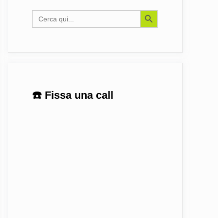
Search Button
Search
for:
☎️ Fissa una call