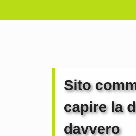
Vai
al
contenuto
Sito commo
capire la 
davvero