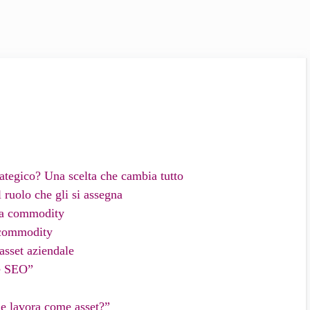
rategico? Una scelta che cambia tutto
l ruolo che gli si assegna
una commodity
 commodity
asset aziendale
re SEO”
he lavora come asset?”