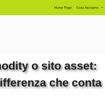
Home Page
Cosa facciamo
dity o sito asset:
differenza che conta