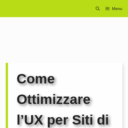
Vai
Menu
al
contenuto
Come
Ottimizzare
l’UX per Siti di