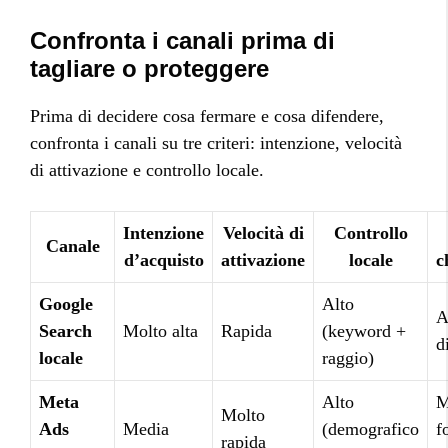
Confronta i canali prima di
tagliare o proteggere
Prima di decidere cosa fermare e cosa difendere,
confronta i canali su tre criteri: intenzione, velocità
di attivazione e controllo locale.
Intenzione
Velocità di
Controllo
Canale
d’acquisto
attivazione
locale
c
Google
Alto
A
Search
Molto alta
Rapida
(keyword +
d
locale
raggio)
Meta
Alto
M
Molto
Ads
Media
(demografico
f
rapida