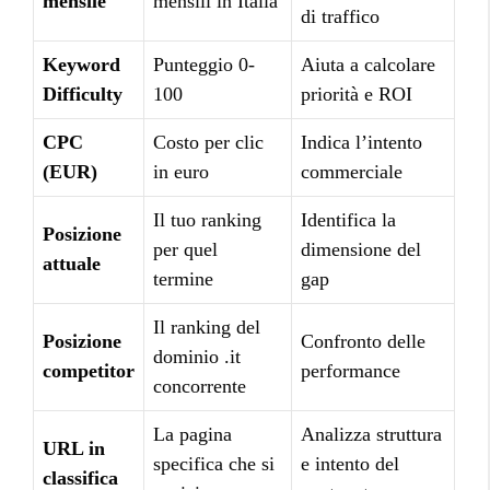
mensile
mensili in Italia
di traffico
Keyword
Punteggio 0-
Aiuta a calcolare
Difficulty
100
priorità e ROI
CPC
Costo per clic
Indica l’intento
(EUR)
in euro
commerciale
Il tuo ranking
Identifica la
Posizione
per quel
dimensione del
attuale
termine
gap
Il ranking del
Posizione
Confronto delle
dominio .it
competitor
performance
concorrente
La pagina
Analizza struttura
URL in
specifica che si
e intento del
classifica