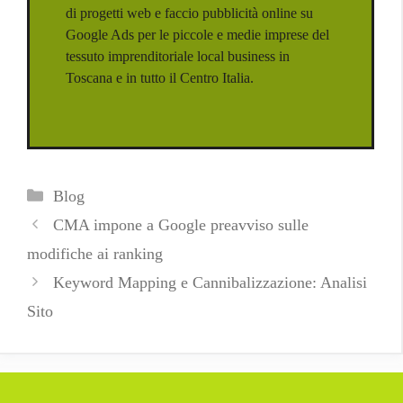
di progetti web e faccio pubblicità online su
Google Ads per le piccole e medie imprese del
tessuto imprenditoriale local business in
Toscana e in tutto il Centro Italia.
Categorie
Blog
CMA impone a Google preavviso sulle
modifiche ai ranking
Keyword Mapping e Cannibalizzazione: Analisi
Sito