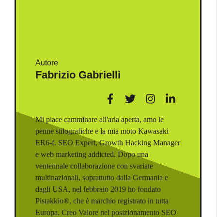
Autore
Fabrizio Gabrielli
Mi piace camminare all'aria aperta, amo le
penne stilografiche e la mia moto Kawasaki
ER6-f. SEO Expert, Growth Hacking Manager
e web marketing addicted. Dopo una
ventennale collaborazione con svariate
multinazionali, soprattutto dalla Germania e
dagli USA, nel febbraio 2019 ho fondato
Pistakkio®, che è marchio registrato in tutta
Europa. Creo Valore nel posizionamento SEO