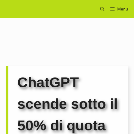
Vai
Menu
al
contenuto
ChatGPT
scende sotto il
50% di quota