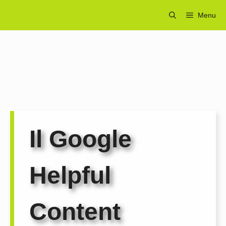
Vai
Menu
al
contenuto
Il Google
Helpful
Content