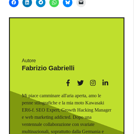
Autore
Fabrizio Gabrielli
Mi piace camminare all'aria aperta, amo le
penne stilografiche e la mia moto Kawasaki
ER6-f. SEO Expert, Growth Hacking Manager
e web marketing addicted. Dopo una
ventennale collaborazione con svariate
multinazionali, soprattutto dalla Germania e