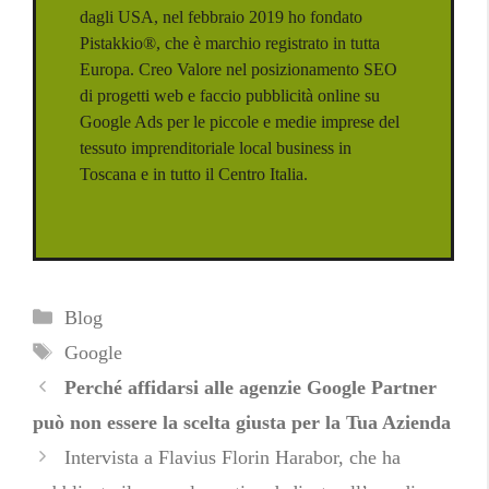
dagli USA, nel febbraio 2019 ho fondato
Pistakkio®, che è marchio registrato in tutta
Europa. Creo Valore nel posizionamento SEO
di progetti web e faccio pubblicità online su
Google Ads per le piccole e medie imprese del
tessuto imprenditoriale local business in
Toscana e in tutto il Centro Italia.
Categorie
Blog
Tag
Google
Perché affidarsi alle agenzie Google Partner
può non essere la scelta giusta per la Tua Azienda
Intervista a Flavius Florin Harabor, che ha