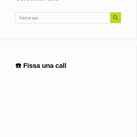
Search Button
Search
for:
☎️ Fissa una call